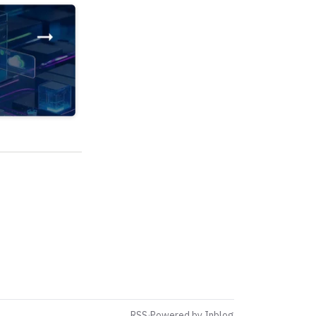
RSS
·
Powered by Inblog