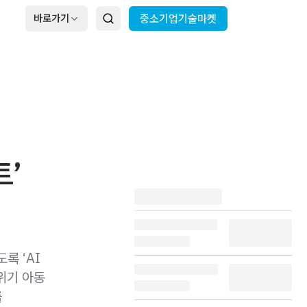
바로가기
중소기업기술마켓
트’
록 ‘AI
위기 아동
를