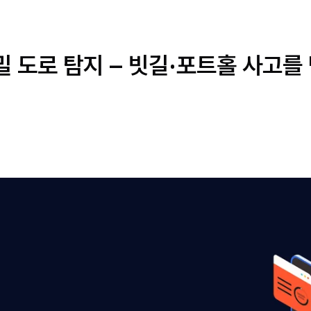
밀 도로 탐지 – 빗길·포트홀 사고를