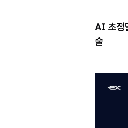
AI 초정
술