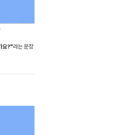
트
가요?"
라는 문장